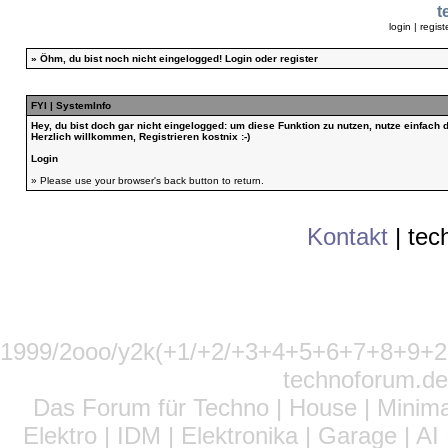
t
login
|
regist
»
Öhm, du bist noch nicht eingelogged!
Login
oder
register
FYI | SystemInfo
Hey, du bist doch gar nicht eingelogged: um diese Funktion zu nutzen, nutze einfach
Herzlich willkommen, Registrieren kostnix :-)
Login
» Please use your browser's back button to return.
Kontakt
|
tec
1999/2ooo/y2k(+1/+2/+3+4+5+6+7+8+9
technoforum.de
Das Forum für Techno | House | Minima
Elektro | IDM | Elektronika | Garage | A