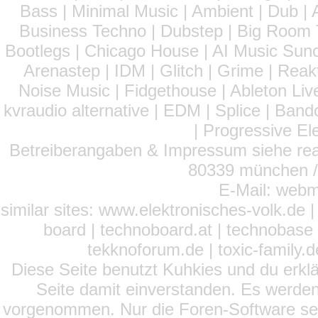
Bass | Minimal Music | Ambient | Dub | 
Business Techno | Dubstep | Big Room 
Bootlegs | Chicago House | AI Music Suno 
Arenastep | IDM | Glitch | Grime | Rea
Noise Music | Fidgethouse | Ableton Liv
kvraudio alternative | EDM | Splice | Ba
| Progressive El
Betreiberangaben & Impressum siehe read
80339 münchen / 
E-Mail: webm
similar sites: www.elektronisches-volk.de
board | technoboard.at | technobase 
tekknoforum.de | toxic-family.de 
Diese Seite benutzt Kuhkies und du erklä
Seite damit einverstanden. Es werden
vorgenommen. Nur die Foren-Software setz