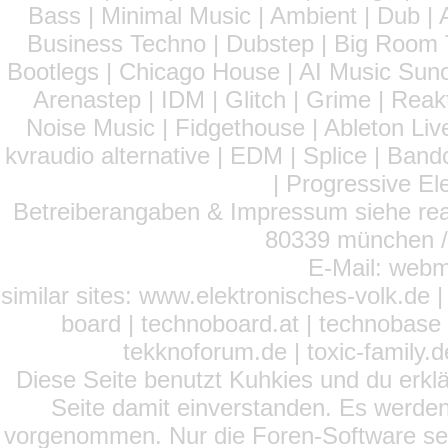
Bass | Minimal Music | Ambient | Dub | 
Business Techno | Dubstep | Big Room 
Bootlegs | Chicago House | AI Music Suno 
Arenastep | IDM | Glitch | Grime | Rea
Noise Music | Fidgethouse | Ableton Liv
kvraudio alternative | EDM | Splice | Ba
| Progressive El
Betreiberangaben & Impressum siehe read
80339 münchen / 
E-Mail: webm
similar sites: www.elektronisches-volk.de
board | technoboard.at | technobase 
tekknoforum.de | toxic-family.de 
Diese Seite benutzt Kuhkies und du erklä
Seite damit einverstanden. Es werden
vorgenommen. Nur die Foren-Software setz