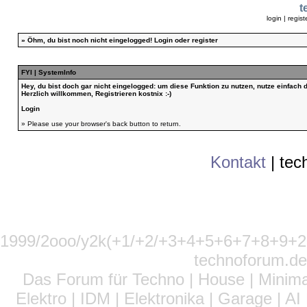
t
login
|
regist
»
Öhm, du bist noch nicht eingelogged!
Login
oder
register
FYI | SystemInfo
Hey, du bist doch gar nicht eingelogged: um diese Funktion zu nutzen, nutze einfach
Herzlich willkommen, Registrieren kostnix :-)
Login
» Please use your browser's back button to return.
Kontakt
|
tec
1999/2ooo/y2k(+1/+2/+3+4+5+6+7+8+9
technoforum.de
Das Forum für Techno | House | Minima
Elektro | IDM | Elektronika | Garage | A