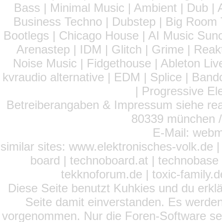
Bass | Minimal Music | Ambient | Dub | 
Business Techno | Dubstep | Big Room 
Bootlegs | Chicago House | AI Music Suno 
Arenastep | IDM | Glitch | Grime | Rea
Noise Music | Fidgethouse | Ableton Liv
kvraudio alternative | EDM | Splice | Ba
| Progressive El
Betreiberangaben & Impressum siehe read
80339 münchen / 
E-Mail: webm
similar sites: www.elektronisches-volk.de
board | technoboard.at | technobase 
tekknoforum.de | toxic-family.de 
Diese Seite benutzt Kuhkies und du erklä
Seite damit einverstanden. Es werden
vorgenommen. Nur die Foren-Software setz