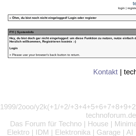
t
login
|
regist
»
Öhm, du bist noch nicht eingelogged!
Login
oder
register
FYI | SystemInfo
Hey, du bist doch gar nicht eingelogged: um diese Funktion zu nutzen, nutze einfach
Herzlich willkommen, Registrieren kostnix :-)
Login
» Please use your browser's back button to return.
Kontakt
|
tec
1999/2ooo/y2k(+1/+2/+3+4+5+6+7+8+9
technoforum.de
Das Forum für Techno | House | Minima
Elektro | IDM | Elektronika | Garage | A