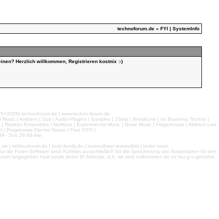
technoforum.de
» FYI | SystemInfo
inen? Herzlich willkommen, Registrieren kostnix :-)
026) technoforum.de | www.techno-forum.de
l Music | Ambient | Dub | Audio-Plugins | Samples | 2Step | Breakcore | no Business Techno |
e | Reaktor Ensembles | NuWave | Experimental Music | Noise Music | Fidgethouse | Ableton Live
 | Progressive Electro House | Free VSTi |
9 - 5oo 29 68-drei
 tekknoforum.de | toxic-family.de | restrealitaet restrealität | boiler room
r die Foren-Software setzt Kuhkies ausschließlich für die Speicherung von Nutzerdaten für den
ls Nutzer angegeben hast sowie deine IP-Adresse, d.h. wir sind vollkommen de es fau g o-genormt,