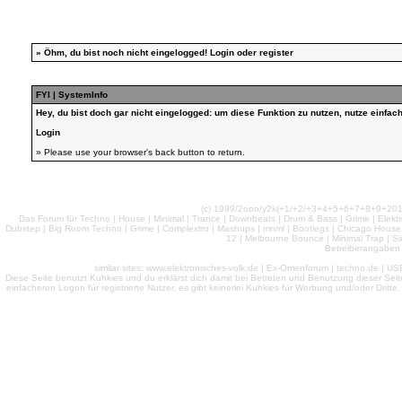
»
Öhm, du bist noch nicht eingelogged!
Login
oder
register
FYI | SystemInfo
Hey, du bist doch gar nicht eingelogged: um diese Funktion zu nutzen, nutze einfa
Login
» Please use your browser's back button to return.
(c) 1999/2ooo/y2k(+1/+2/+3+4+5+6+7+8+9+2
Das Forum für Techno | House | Minimal | Trance | Downbeats | Drum & Bass | Grime | Elektro
Dubstep | Big Room Techno | Grime | Complextro | Mashups | mnml | Bootlegs | Chicago House | 
12 | Melbourne Bounce | Minimal Trap | Si
Betreiberangaben 
similar sites: www.elektronisches-volk.de | Ex-Omenforum | techno.de | USB 
Diese Seite benutzt Kuhkies und du erklärst dich damit bei Betreten und Benutzung dieser Sei
einfacheren Logon für registrierte Nutzer, es gibt keinerlei Kuhkies für Werbung und/oder Dritt