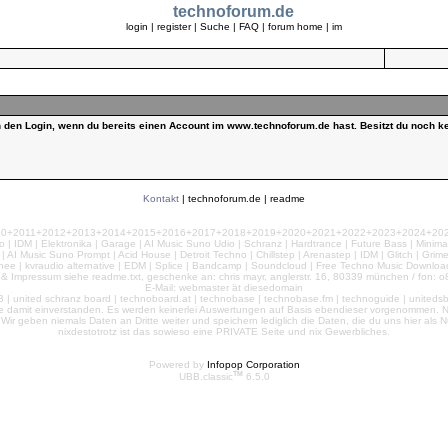
technoforum.de
login
|
register
|
Suche
|
FAQ
|
forum home
|
im
ch den Login, wenn du bereits einen Account im www.technoforum.de hast. Besitzt du noch ke
Kontakt
|
technoforum.de
|
readme
010+2011+2012+2013+2014+2015+2016+2017+2018+2019+2020+2021+2022+2023+2024+2025+2
 | IDM | Elektronika | Garage | AI Music Suno Udio | Schranz | Hardtrance | Future Bass | Minima
AI Music Suno Prompt | Acid House | Detroit Techno | Chillstep | Arenastep | IDM | Glitch | Grim
nee | kvraudio alternative | EDM | Splice | Bandcamp | Soundcloud | Free Techno Music Download
& Impressum siehe readme.txt, geschenke an: chris mayr, anglerstr. 16, 80339 münchen / fon: o8
E-Mail: webmaster ät diesedomain
| united schranz board | technoboard.at | technobase | technobase.fm | technoguide | unitedsb.de |
te damit einverstanden. Es werden keinerlei Auswertungen auf Basis ebendieser vorgenommen. Nu
e. Wir geben niemals Daten an Dritte weiter und speichern lediglich die Daten, die du uns hier a
nixdestotrotz ist das sowieso eine PRIVATE Seite und nix Gewerbliches.
Powered by
Infopop Corporation
TM
UBB.classic
6.5.0