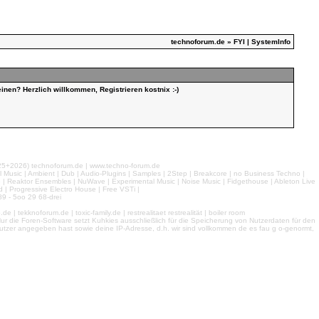
technoforum.de
» FYI | SystemInfo
inen? Herzlich willkommen, Registrieren kostnix :-)
026) technoforum.de | www.techno-forum.de
l Music | Ambient | Dub | Audio-Plugins | Samples | 2Step | Breakcore | no Business Techno |
e | Reaktor Ensembles | NuWave | Experimental Music | Noise Music | Fidgethouse | Ableton Live
 | Progressive Electro House | Free VSTi |
9 - 5oo 29 68-drei
 tekknoforum.de | toxic-family.de | restrealitaet restrealität | boiler room
r die Foren-Software setzt Kuhkies ausschließlich für die Speicherung von Nutzerdaten für den
ls Nutzer angegeben hast sowie deine IP-Adresse, d.h. wir sind vollkommen de es fau g o-genormt,