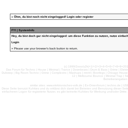
»
Öhm, du bist noch nicht eingelogged!
Login
oder
register
FYI | SystemInfo
Hey, du bist doch gar nicht eingelogged: um diese Funktion zu nutzen, nutze einfa
Login
» Please use your browser's back button to return.
(c) 1999/2ooo/y2k(+1/+2/+3+4+5+6+7+8+9+2
Das Forum für Techno | House | Minimal | Trance | Downbeats | Drum & Bass | Grime | Elektro
Dubstep | Big Room Techno | Grime | Complextro | Mashups | mnml | Bootlegs | Chicago House | 
12 | Melbourne Bounce | Minimal Trap | Si
Betreiberangaben 
similar sites: www.elektronisches-volk.de | Ex-Omenforum | techno.de | USB 
Diese Seite benutzt Kuhkies und du erklärst dich damit bei Betreten und Benutzung dieser Sei
einfacheren Logon für registrierte Nutzer, es gibt keinerlei Kuhkies für Werbung und/oder Dritt