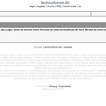
technoforum.de
login
|
register
|
Suche
|
FAQ
|
forum home
|
im
ch den Login, wenn du bereits einen Account im www.technoforum.de hast. Besitzt du noch ke
Kontakt
|
technoforum.de
|
readme
010+2011+2012+2013+2014+2015+2016+2017+2018+2019+2020+2021+2022+2023+2024+2025+2
 | IDM | Elektronika | Garage | AI Music Suno Udio | Schranz | Hardtrance | Future Bass | Minima
AI Music Suno Prompt | Acid House | Detroit Techno | Chillstep | Arenastep | IDM | Glitch | Grim
nee | kvraudio alternative | EDM | Splice | Bandcamp | Soundcloud | Free Techno Music Download
& Impressum siehe readme.txt, geschenke an: chris mayr, anglerstr. 16, 80339 münchen / fon: o8
E-Mail: webmaster ät diesedomain
| united schranz board | technoboard.at | technobase | technobase.fm | technoguide | unitedsb.de |
te damit einverstanden. Es werden keinerlei Auswertungen auf Basis ebendieser vorgenommen. Nu
e. Wir geben niemals Daten an Dritte weiter und speichern lediglich die Daten, die du uns hier a
nixdestotrotz ist das sowieso eine PRIVATE Seite und nix Gewerbliches.
Powered by
Infopop Corporation
TM
UBB.classic
6.5.0