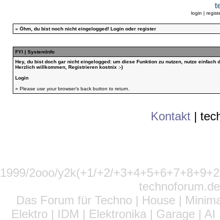
t
login
|
regist
»
Öhm, du bist noch nicht eingelogged!
Login
oder
register
FYI | SystemInfo
Hey, du bist doch gar nicht eingelogged: um diese Funktion zu nutzen, nutze einfach
Herzlich willkommen, Registrieren kostnix :-)
Login
» Please use your browser's back button to return.
Kontakt
|
tec
1999/2ooo/y2k(+1/+2/+3+4+5+6+7+8+9
technoforum.de
Das Forum für Techno | House | Minima
Elektro | IDM | Elektronika | Garage | A