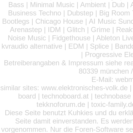
Bass | Minimal Music | Ambient | Dub | 
Business Techno | Dubstep | Big Room 
Bootlegs | Chicago House | AI Music Suno 
Arenastep | IDM | Glitch | Grime | Rea
Noise Music | Fidgethouse | Ableton Liv
kvraudio alternative | EDM | Splice | Ba
| Progressive El
Betreiberangaben & Impressum siehe read
80339 münchen / 
E-Mail: webm
similar sites: www.elektronisches-volk.de
board | technoboard.at | technobase 
tekknoforum.de | toxic-family.de 
Diese Seite benutzt Kuhkies und du erklä
Seite damit einverstanden. Es werden
vorgenommen. Nur die Foren-Software setz