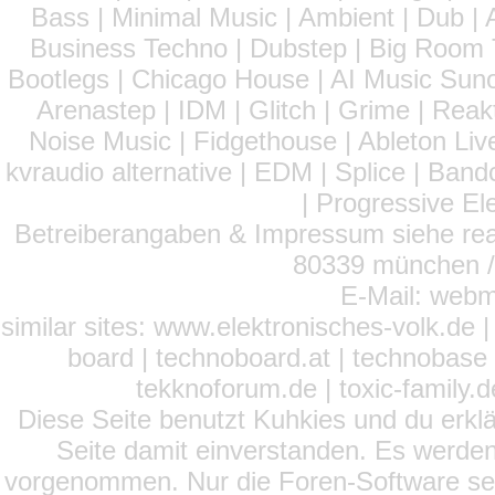
Bass | Minimal Music | Ambient | Dub | 
Business Techno | Dubstep | Big Room 
Bootlegs | Chicago House | AI Music Suno 
Arenastep | IDM | Glitch | Grime | Rea
Noise Music | Fidgethouse | Ableton Liv
kvraudio alternative | EDM | Splice | Ba
| Progressive El
Betreiberangaben & Impressum siehe read
80339 münchen / 
E-Mail: webm
similar sites: www.elektronisches-volk.de
board | technoboard.at | technobase 
tekknoforum.de | toxic-family.de 
Diese Seite benutzt Kuhkies und du erklä
Seite damit einverstanden. Es werden
vorgenommen. Nur die Foren-Software setz