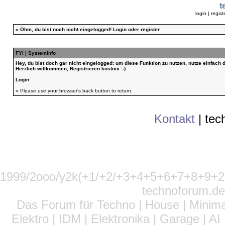
t
login
|
regist
»
Öhm, du bist noch nicht eingelogged!
Login
oder
register
FYI | SystemInfo
Hey, du bist doch gar nicht eingelogged: um diese Funktion zu nutzen, nutze einfach
Herzlich willkommen, Registrieren kostnix :-)
Login
» Please use your browser's back button to return.
Kontakt
|
tec
1999/2ooo/y2k(+1/+2/+3+4+5+6+7+8+9
technoforum.de
Das Forum für Techno | House | Minima
Elektro | IDM | Elektronika | Garage | A