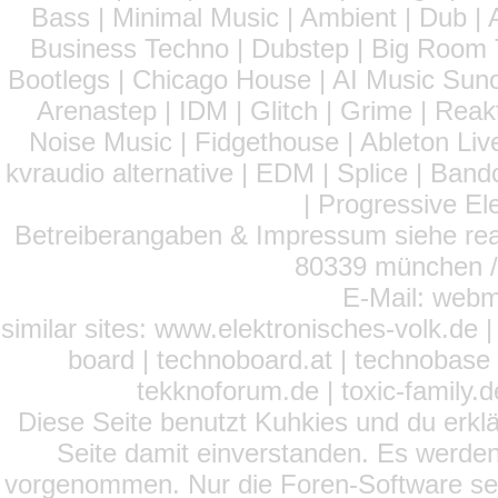
Bass | Minimal Music | Ambient | Dub | 
Business Techno | Dubstep | Big Room 
Bootlegs | Chicago House | AI Music Suno 
Arenastep | IDM | Glitch | Grime | Rea
Noise Music | Fidgethouse | Ableton Liv
kvraudio alternative | EDM | Splice | Ba
| Progressive El
Betreiberangaben & Impressum siehe read
80339 münchen / 
E-Mail: webm
similar sites: www.elektronisches-volk.de
board | technoboard.at | technobase 
tekknoforum.de | toxic-family.de 
Diese Seite benutzt Kuhkies und du erklä
Seite damit einverstanden. Es werden
vorgenommen. Nur die Foren-Software setz