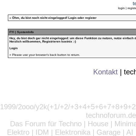
t
login
|
regist
»
Öhm, du bist noch nicht eingelogged!
Login
oder
register
FYI | SystemInfo
Hey, du bist doch gar nicht eingelogged: um diese Funktion zu nutzen, nutze einfach
Herzlich willkommen, Registrieren kostnix :-)
Login
» Please use your browser's back button to return.
Kontakt
|
tec
1999/2ooo/y2k(+1/+2/+3+4+5+6+7+8+9
technoforum.de
Das Forum für Techno | House | Minima
Elektro | IDM | Elektronika | Garage | A