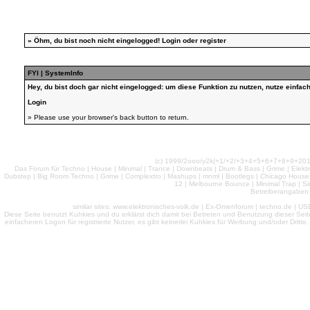
»
Öhm, du bist noch nicht eingelogged!
Login
oder
register
FYI | SystemInfo
Hey, du bist doch gar nicht eingelogged: um diese Funktion zu nutzen, nutze einfa
Login
» Please use your browser's back button to return.
(c) 1999/2ooo/y2k(+1/+2/+3+4+5+6+7+8+9+2
Das Forum für Techno | House | Minimal | Trance | Downbeats | Drum & Bass | Grime | Elektro
Dubstep | Big Room Techno | Grime | Complextro | Mashups | mnml | Bootlegs | Chicago House | 
12 | Melbourne Bounce | Minimal Trap | Si
Betreiberangaben 
similar sites: www.elektronisches-volk.de | Ex-Omenforum | techno.de | USB 
Diese Seite benutzt Kuhkies und du erklärst dich damit bei Betreten und Benutzung dieser Sei
einfacheren Logon für registrierte Nutzer, es gibt keinerlei Kuhkies für Werbung und/oder Dritt