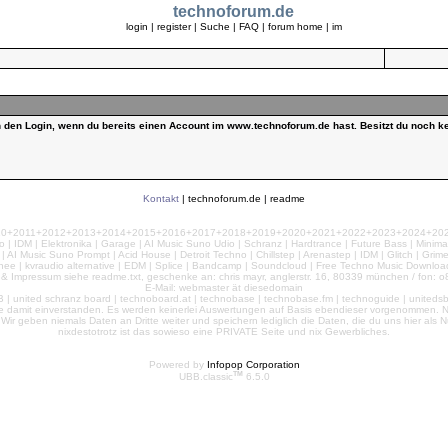
technoforum.de
login
|
register
|
Suche
|
FAQ
|
forum home
|
im
ch den Login, wenn du bereits einen Account im www.technoforum.de hast. Besitzt du noch ke
Kontakt
|
technoforum.de
|
readme
010+2011+2012+2013+2014+2015+2016+2017+2018+2019+2020+2021+2022+2023+2024+2025+2
 | IDM | Elektronika | Garage | AI Music Suno Udio | Schranz | Hardtrance | Future Bass | Minima
AI Music Suno Prompt | Acid House | Detroit Techno | Chillstep | Arenastep | IDM | Glitch | Grim
nee | kvraudio alternative | EDM | Splice | Bandcamp | Soundcloud | Free Techno Music Download
& Impressum siehe readme.txt, geschenke an: chris mayr, anglerstr. 16, 80339 münchen / fon: o8
E-Mail: webmaster ät diesedomain
| united schranz board | technoboard.at | technobase | technobase.fm | technoguide | unitedsb.de |
te damit einverstanden. Es werden keinerlei Auswertungen auf Basis ebendieser vorgenommen. Nu
e. Wir geben niemals Daten an Dritte weiter und speichern lediglich die Daten, die du uns hier a
nixdestotrotz ist das sowieso eine PRIVATE Seite und nix Gewerbliches.
Powered by
Infopop Corporation
TM
UBB.classic
6.5.0