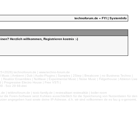
technoforum.de
» FYI | SystemInfo
inen? Herzlich willkommen, Registrieren kostnix :-)
026) technoforum.de | www.techno-forum.de
l Music | Ambient | Dub | Audio-Plugins | Samples | 2Step | Breakcore | no Business Techno |
e | Reaktor Ensembles | NuWave | Experimental Music | Noise Music | Fidgethouse | Ableton Live
 | Progressive Electro House | Free VSTi |
9 - 5oo 29 68-drei
 tekknoforum.de | toxic-family.de | restrealitaet restrealität | boiler room
r die Foren-Software setzt Kuhkies ausschließlich für die Speicherung von Nutzerdaten für den
ls Nutzer angegeben hast sowie deine IP-Adresse, d.h. wir sind vollkommen de es fau g o-genormt,