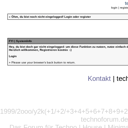
t
login
|
regist
»
Öhm, du bist noch nicht eingelogged!
Login
oder
register
FYI | SystemInfo
Hey, du bist doch gar nicht eingelogged: um diese Funktion zu nutzen, nutze einfach
Herzlich willkommen, Registrieren kostnix :-)
Login
» Please use your browser's back button to return.
Kontakt
|
tec
1999/2ooo/y2k(+1/+2/+3+4+5+6+7+8+9
technoforum.de
Das Forum für Techno | House | Minima