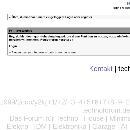
t
login
|
regist
»
Öhm, du bist noch nicht eingelogged!
Login
oder
register
FYI | SystemInfo
Hey, du bist doch gar nicht eingelogged: um diese Funktion zu nutzen, nutze einfach
Herzlich willkommen, Registrieren kostnix :-)
Login
» Please use your browser's back button to return.
Kontakt
|
tec
1999/2ooo/y2k(+1/+2/+3+4+5+6+7+8+9
technoforum.de
Das Forum für Techno | House | Minima
Elektro | IDM | Elektronika | Garage | A