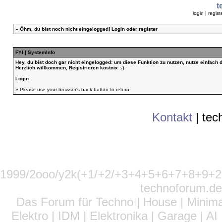
t
login
|
regist
»
Öhm, du bist noch nicht eingelogged!
Login
oder
register
FYI | SystemInfo
Hey, du bist doch gar nicht eingelogged: um diese Funktion zu nutzen, nutze einfach
Herzlich willkommen, Registrieren kostnix :-)
Login
» Please use your browser's back button to return.
Kontakt
|
tec
1999/2ooo/y2k(+1/+2/+3+4+5+6+7+8+9
technoforum.de
Das Forum für Techno | House | Minima
Elektro | IDM | Elektronika | Garage | A