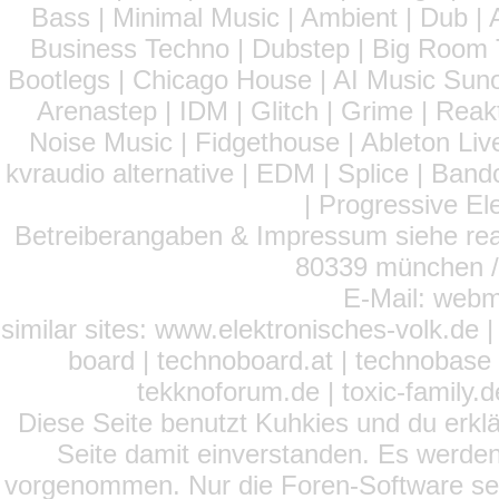
Bass | Minimal Music | Ambient | Dub | 
Business Techno | Dubstep | Big Room 
Bootlegs | Chicago House | AI Music Suno 
Arenastep | IDM | Glitch | Grime | Rea
Noise Music | Fidgethouse | Ableton Liv
kvraudio alternative | EDM | Splice | Ba
| Progressive El
Betreiberangaben & Impressum siehe read
80339 münchen / 
E-Mail: webm
similar sites: www.elektronisches-volk.de
board | technoboard.at | technobase 
tekknoforum.de | toxic-family.de 
Diese Seite benutzt Kuhkies und du erklä
Seite damit einverstanden. Es werden
vorgenommen. Nur die Foren-Software setz