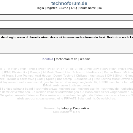
technoforum.de
login
|
register
|
Suche
|
FAQ
|
forum home
|
im
ch den Login, wenn du bereits einen Account im www.technoforum.de hast. Besitzt du noch ke
Kontakt
|
technoforum.de
|
readme
010+2011+2012+2013+2014+2015+2016+2017+2018+2019+2020+2021+2022+2023+2024+2025+2
 | IDM | Elektronika | Garage | AI Music Suno Udio | Schranz | Hardtrance | Future Bass | Minima
AI Music Suno Prompt | Acid House | Detroit Techno | Chillstep | Arenastep | IDM | Glitch | Grim
nee | kvraudio alternative | EDM | Splice | Bandcamp | Soundcloud | Free Techno Music Download
& Impressum siehe readme.txt, geschenke an: chris mayr, anglerstr. 16, 80339 münchen / fon: o8
E-Mail: webmaster ät diesedomain
| united schranz board | technoboard.at | technobase | technobase.fm | technoguide | unitedsb.de |
te damit einverstanden. Es werden keinerlei Auswertungen auf Basis ebendieser vorgenommen. Nu
e. Wir geben niemals Daten an Dritte weiter und speichern lediglich die Daten, die du uns hier a
nixdestotrotz ist das sowieso eine PRIVATE Seite und nix Gewerbliches.
Powered by
Infopop Corporation
TM
UBB.classic
6.5.0