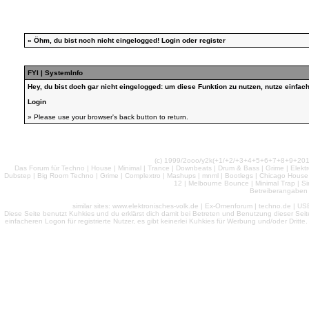
»
Öhm, du bist noch nicht eingelogged!
Login
oder
register
FYI | SystemInfo
Hey, du bist doch gar nicht eingelogged: um diese Funktion zu nutzen, nutze einfa
Login
» Please use your browser's back button to return.
(c) 1999/2ooo/y2k(+1/+2/+3+4+5+6+7+8+9+2
Das Forum für Techno | House | Minimal | Trance | Downbeats | Drum & Bass | Grime | Elektro
Dubstep | Big Room Techno | Grime | Complextro | Mashups | mnml | Bootlegs | Chicago House | 
12 | Melbourne Bounce | Minimal Trap | Si
Betreiberangaben 
similar sites: www.elektronisches-volk.de | Ex-Omenforum | techno.de | USB 
Diese Seite benutzt Kuhkies und du erklärst dich damit bei Betreten und Benutzung dieser Sei
einfacheren Logon für registrierte Nutzer, es gibt keinerlei Kuhkies für Werbung und/oder Dritt