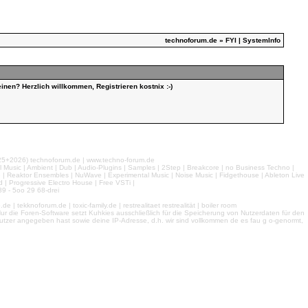
technoforum.de
» FYI | SystemInfo
inen? Herzlich willkommen, Registrieren kostnix :-)
026) technoforum.de | www.techno-forum.de
l Music | Ambient | Dub | Audio-Plugins | Samples | 2Step | Breakcore | no Business Techno |
e | Reaktor Ensembles | NuWave | Experimental Music | Noise Music | Fidgethouse | Ableton Live
 | Progressive Electro House | Free VSTi |
9 - 5oo 29 68-drei
 tekknoforum.de | toxic-family.de | restrealitaet restrealität | boiler room
r die Foren-Software setzt Kuhkies ausschließlich für die Speicherung von Nutzerdaten für den
ls Nutzer angegeben hast sowie deine IP-Adresse, d.h. wir sind vollkommen de es fau g o-genormt,